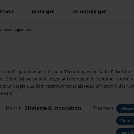
60News
Leistungen
Veranstaltungen
Wissensmanagement
 und Projektmanager für neue Technologien gestaltet Felix Sandt d
it. Seine Schwerpunkte liegen auf der digitalen Customer Journe
Strategien. Zudem verantwortet er als Head of Network das New 
-Raum.
Rubrik:
Strategie & Innovation
Themen:
Wisse
Embedd
neue G