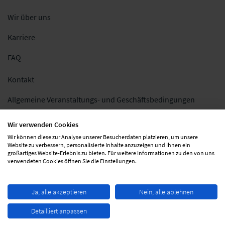
Wir über uns
Karriere
FAQ
Kontakt
Allgemeine Veranstaltungs- und Geschäftsbedingungen
Impressum
Wir verwenden Cookies
Wir können diese zur Analyse unserer Besucherdaten platzieren, um unsere
Datenschutz
Website zu verbessern, personalisierte Inhalte anzuzeigen und Ihnen ein
großartiges Website-Erlebnis zu bieten. Für weitere Informationen zu den von uns
Folgen Sie uns
verwendeten Cookies öffnen Sie die Einstellungen.
Ja, alle akzeptieren
Nein, alle ablehnen
Detailliert anpassen