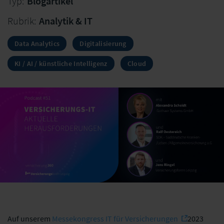
Typ:
Blogartikel
Rubrik:
Analytik & IT
Data Analytics
Digitalisierung
KI / AI / künstliche Intelligenz
Cloud
Auf unserem
Messekongress IT für Versicherungen
2023