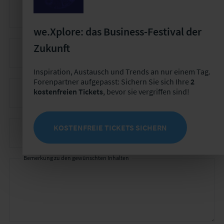
we.Xplore: das Business-Festival der
Voraussichtliche Teilnehmeranzahl
Zukunft
Inspiration, Austausch und Trends an nur einem Tag.
Gewünschter Veranstaltungsort
Forenpartner aufgepasst: Sichern Sie sich Ihre
2
kostenfreien Tickets
, bevor sie vergriffen sind!
Gewünschter Durchführungszeitraum
KOSTENFREIE TICKETS SICHERN
Bemerkung zu den gewünschten Inhalten