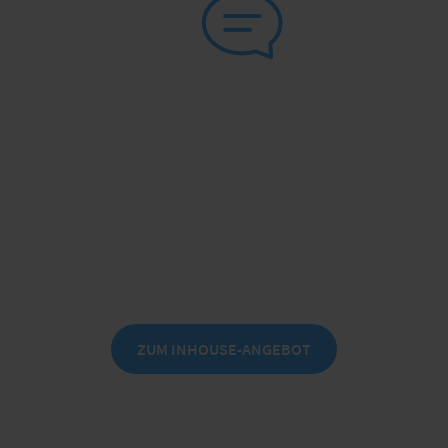
Inhouse Seminare für Dienstleistungsunternehmen
Praxisnah. Verständlich. Direkt
einsetzbar.
Branchenwissen, das ankommt!
ZUM INHOUSE-ANGEBOT