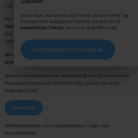
Zukunft
Organisatorisches
Inspiration, Austausch und Trends an nur einem Tag.
Für die virtuelle Teilnahme verwenden wir das Online-Tool
MS
Forenpartner aufgepasst: Sichern Sie sich Ihre
2
Teams
. Klären Sie bitte im Vorfeld mit Ihrer IT-Abteilung, dass
kostenfreien Tickets
, bevor sie vergriffen sind!
Ihre Firewall und die PC-Einstellungen die
Teilnahme zulassen.
KOSTENFREIE TICKETS SICHERN
Wir empfehlen ausdrücklich die Nutzung eines Headsets, um
eine angemessene Tonqualität sicherzustellen.
Weitere Informationen zur Verwendung insb. zu technischen
Voraussetzungen und nützlichen FAQs, finden Sie unter
folgendem Link:
HINWEISE
Bitte kontaktieren Sie uns bei weiteren Fragen oder
Unsicherheiten.