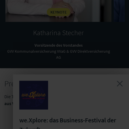
KEYNOTE
Katharina Stecher
Vorsitzende des Vorstandes
H
GVV Kommunalversicherung VVaG & GVV Direktversicherung
AG
Preise Online-Kurs
Die Teilnahme am Online-Kurs ist
kostenfrei
und
Personen
aus Versicherungsunternehmen
vorbehalten
.
we.Xplore: das Business-Festival der