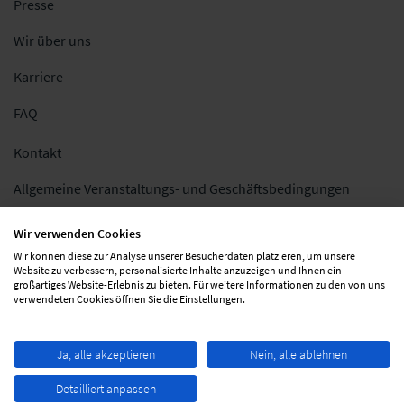
Presse
Wir über uns
Karriere
FAQ
Kontakt
Allgemeine Veranstaltungs- und Geschäftsbedingungen
Impressum
Wir verwenden Cookies
Wir können diese zur Analyse unserer Besucherdaten platzieren, um unsere
Datenschutz
Website zu verbessern, personalisierte Inhalte anzuzeigen und Ihnen ein
großartiges Website-Erlebnis zu bieten. Für weitere Informationen zu den von uns
Folgen Sie uns
verwendeten Cookies öffnen Sie die Einstellungen.
Ja, alle akzeptieren
Nein, alle ablehnen
Detailliert anpassen