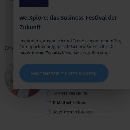
+49 341 98988231
E-Mail schreiben
we.Xplore: das Business-Festival der
Jetzt Termin buchen
Zukunft
Inspiration, Austausch und Trends an nur einem Tag.
Organisatorische Ansprechperson
Forenpartner aufgepasst: Sichern Sie sich Ihre
2
kostenfreien Tickets
, bevor sie vergriffen sind!
Anne Götze
Leiterin kollaborative
KOSTENFREIE TICKETS SICHERN
Entwicklungsprogramme |
Veranstaltungsmanagerin Akademie
+49 341 98988-285
E-Mail schreiben
Jetzt Termin buchen