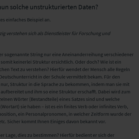
nun solche unstrukturierten Daten?
es einfaches Beispiel an.
ig verstehen sich als Dienstleister für Forschung und
er sogenannte String nur eine Aneinanderreihung verschiedener
 somit keinerlei Struktur ersichtlich. Oder doch? Wie ist ein
chen Text zu verstehen? Hierfür wendet der Mensch alle Regeln
m Deutschunterricht in der Schule vermittelt bekam. Für den
 nur, Struktur in die Sprache zu bekommen, indem man sie mit
aufbereitet und ihm so eine Struktur erschafft. Dabei wird zum
inzelnen Wörter (Bestandteile) eines Satzes sind und welche
rtart) sie haben – ist es ein finites Verb oder infinites Verb,
räposition, ein Personalpronomen, in welcher Zeitform wurde der
 etc. Sicher kommt Ihnen Einiges davon bekannt vor.
der Lage, dies zu bestimmen? Hierfür bedient er sich der