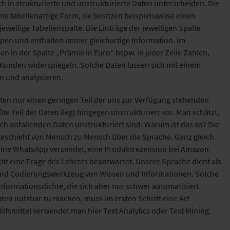
ch in strukturierte und unstrukturierte Daten unterscheiden. Die
ne tabellenartige Form, sie besitzen beispielsweise einen
eweilige Tabellenspalte. Die Einträge der jeweiligen Spalte
pen und enthalten immer gleichartige Information. Im
n in der Spalte „Prämie in Euro“ bspw. in jeder Zeile Zahlen,
 Kunden widerspiegeln. Solche Daten lassen sich mit einem
n und analysieren.
aten nur einen geringen Teil der uns zur Verfügung stehenden
te Teil der Daten liegt hingegen unstrukturiert vor. Man schätzt,
ich anfallenden Daten unstrukturiert sind. Warum ist das so? Die
eschieht von Mensch zu Mensch über die Sprache. Ganz gleich
 eine WhatsApp versendet, eine Produktrezension bei Amazon
ht eine Frage des Lehrers beantwortet. Unsere Sprache dient als
nd Codierungswerkzeug von Wissen und Informationen. Solche
nformationsdichte, die sich aber nur schwer automatisiert
aten nutzbar zu machen, muss im ersten Schritt eine Art
ilfsmittel verwendet man hier Text Analytics oder Text Mining.