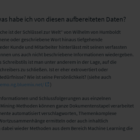
as habe ich von diesen aufbereiteten Daten?
he ist der Schlüssel zur Welt“ von Wilhelm von Humboldt
hene oder geschriebene Wort hinaus tiefgehende
eder Kunde und Mitarbeiter hinterlässt mit seinen verfassten
önnen uns auch nicht beschriebene Informationen wiedergeben.
Schreibstils ist man unter anderem in der Lage, auf die
reibers zu schließen. Ist er eher extrovertiert oder
Bedürfnisse? Wie ist seine Persönlichkeit? (siehe auch
-demo.ng.bluemix.net/
)
r Informationen und Schlussfolgerungen aus einzelnen
-Mining-Methoden können ganze Dokumentenstapel verarbeitet
mente automatisiert verschlagworten, Themenkomplexe
 Wortzusammenhänge ermitteln oder auch inhaltlich
dabei wieder Methoden aus dem Bereich Machine Learning die