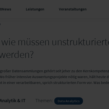
60News
Leistungen
Veranstaltungen
n
wie müssen unstrukturiert
t werden?
großer Datensammlungen gehört seit jeher zu den Kernkompetenze
 früher intensive Auswertungsprojekte nötig waren, hält heute di
ht in einer verarbeitbaren, sprich strukturierten Form vor. Was be
Analytik & IT
Themen:
Data Analytics