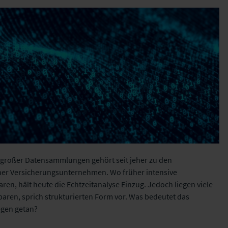
großer Datensammlungen gehört seit jeher zu den
er Versicherungsunternehmen. Wo früher intensive
en, hält heute die Echtzeitanalyse Einzug. Jedoch liegen viele
tbaren, sprich strukturierten Form vor. Was bedeutet das
gen getan?