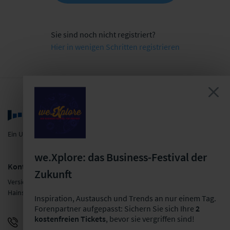
Sie sind noch nicht registriert?
Hier in wenigen Schritten registrieren
Ein Unternehmen der LF Gruppe
we.Xplore: das Business-Festival der
Kontakt
Zukunft
Versicherungsforen Leipzig GmbH
Hainstraße 16, 04109 Leipzig
Inspiration, Austausch und Trends an nur einem Tag.
Forenpartner aufgepasst: Sichern Sie sich Ihre
2
kostenfreien Tickets
, bevor sie vergriffen sind!
+49 341 98988-0
E-Mail schreiben