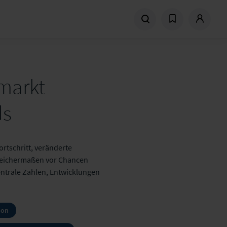
markt
ds
rtschritt, veränderte
eichermaßen vor Chancen
ntrale Zahlen, Entwicklungen
ion