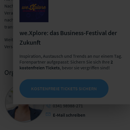
Nachhaltigkeitskodex der deutschsprachigen
Veranstaltungswirtschaft – folgen wir den Leitlinien für
nachhaltige Veranstaltungen und dokumentieren diese
transparent.
we.Xplore: das Business-Festival der
Weitere Informationen über die Nachhaltigkeit bei den
Zukunft
Versicherungsforen Leipzig finden Sie
hier
.
Inspiration, Austausch und Trends an nur einem Tag.
Forenpartner aufgepasst: Sichern Sie sich Ihre
2
kostenfreien Tickets
, bevor sie vergriffen sind!
Organisatorische Leitung
KOSTENFREIE TICKETS SICHERN
Sarah Brunner
Veranstaltungsmanagerin User Groups
0341 98988-271
E-Mail schreiben