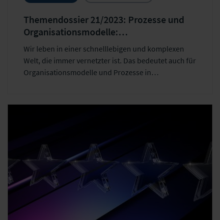
Themendossier 21/2023: Prozesse und
Organisationsmodelle:
Herausforderungen auf dem Weg in die
Wir leben in einer schnelllebigen und komplexen
Zukunft
Welt, die immer vernetzter ist. Das bedeutet auch für
Organisationsmodelle und Prozesse in
Versicherungsunternehmen Veränderungen.
Digitale Prozesse, neue Technologien und moderne
Ansätze müssen gut integriert werden. Nur so
können die Effizienz gesteigert und Innovationen
vorangetrieben werden.