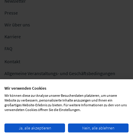
Newsletter
Presse
Wir über uns
Karriere
FAQ
Kontakt
Allgemeine Veranstaltungs- und Geschäftsbedingungen
Impressum
Wir verwenden Cookies
Wir können diese zur Analyse unserer Besucherdaten platzieren, um unsere
Datenschutz
Website zu verbessern, personalisierte Inhalte anzuzeigen und Ihnen ein
großartiges Website-Erlebnis zu bieten. Für weitere Informationen zu den von uns
Folgen Sie uns
verwendeten Cookies öffnen Sie die Einstellungen.
Ja, alle akzeptieren
Nein, alle ablehnen