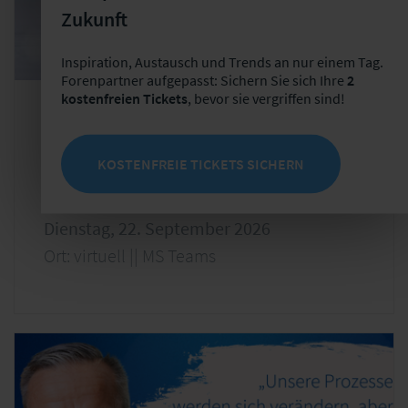
Zukunft
Inspiration, Austausch und Trends an nur einem Tag.
Forenpartner aufgepasst: Sichern Sie sich Ihre
2
kostenfreien Tickets
, bevor sie vergriffen sind!
Online-Kurs
Operations
KOSTENFREIE TICKETS SICHERN
Produktive KI trifft innovatives
Kernversicherungssystem
Dienstag, 22. September 2026
Ort: virtuell || MS Teams