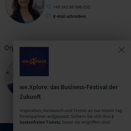
+49 341 98 988-253
E-Mail schreiben
Organisatorische Leitung
Lisa Rühle
Veranstaltungsmanagerin User Groups
+49 341 98988-278
we.Xplore: das Business-Festival der
E-Mail schreiben
Zukunft
Jetzt Termin buchen
Inspiration, Austausch und Trends an nur einem Tag.
Forenpartner aufgepasst: Sichern Sie sich Ihre
2
kostenfreien Tickets
, bevor sie vergriffen sind!