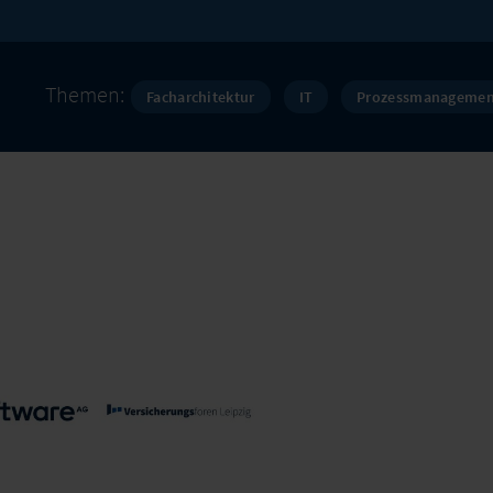
n
Themen:
Facharchitektur
IT
Prozessmanagemen