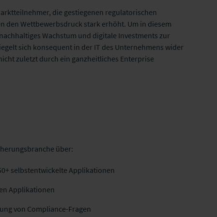
arktteilnehmer, die gestiegenen regulatorischen
en den Wettbewerbsdruck stark erhöht. Um in diesem
Versicherungsforen
ware AG
f nachhaltiges Wachstum und digitale Investments zur
Leipzig GmbH
piegelt sich konsequent in der IT des Unternehmens wider
cht zuletzt durch ein ganzheitliches Enterprise
icherungsbranche über:
50+ selbstentwickelte Applikationen
en Applikationen
itung von Compliance-Fragen