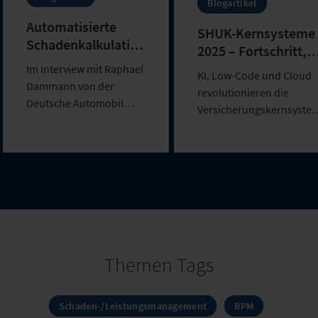
Blogartikel
Automatisierte
SHUK-Kernsysteme
Schadenkalkulation
2025 – Fortschritt,
via Bilderkennung
Innovation und
Im Interview mit Raphael
KI, Low-Code und Cloud
regulatorische
Dammann von der
revolutionieren die
Sicherheit für
Deutsche Automobil
Versicherungskernsyste
Versicherer (Ein
Treuhand GmbH
im DACH-Raum...
sprach...
Gastbeitrag)
Themen Tags
Schaden-/Leistungsmanagement
BPM