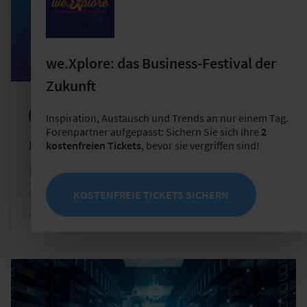
we.Xplore: das Business-Festival der
Zukunft
Messekongresse
IT
Inspiration, Austausch und Trends an nur einem Tag.
Forenpartner aufgepasst: Sichern Sie sich Ihre
2
Messekongress IT für Versicherungen
kostenfreien Tickets
, bevor sie vergriffen sind!
Di, 24.11.2026 - Mi, 25.11.2026
Ort: Congress Center Leipzig | Seehausener
KOSTENFREIE TICKETS SICHERN
Allee 1 | Leipzig