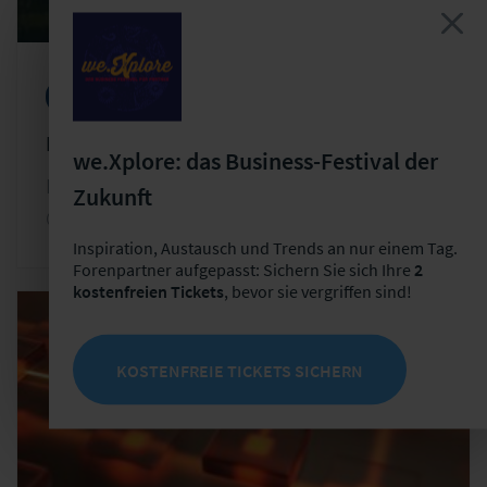
Konferenzen
Data Analytics
Data Driven Insurance
we.Xplore: das Business-Festival der
Do, 08.10.2026 - Fr, 09.10.2026
Zukunft
Ort: LF Gruppe | Hainstraße 16 | Leipzig
Inspiration, Austausch und Trends an nur einem Tag.
Forenpartner aufgepasst: Sichern Sie sich Ihre
2
kostenfreien Tickets
, bevor sie vergriffen sind!
KOSTENFREIE TICKETS SICHERN