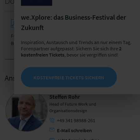
Download
we.Xplore: das Business-Festival der
Future Work Befragungsreihe − Arbeitsorte und
Zukunft
Büroräume
Future Work Befragungsreihe − Arbeitsorte und
Inspiration, Austausch und Trends an nur einem Tag.
Büroräume
Forenpartner aufgepasst: Sichern Sie sich Ihre
2
1.88 MB
kostenfreien Tickets
, bevor sie vergriffen sind!
Ansprechpartner
KOSTENFREIE TICKETS SICHERN
Steffen Rohr
Head of Future Work und
Organisationsdesign
+49 341 98988-261
E-Mail schreiben