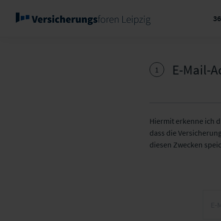
3
E-Mail-A
1
Hiermit erkenne ich 
dass die Versicherun
diesen Zwecken spei
E-