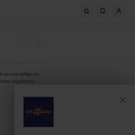
—
2
–
3
 an und willige ein,
achten Angaben zu