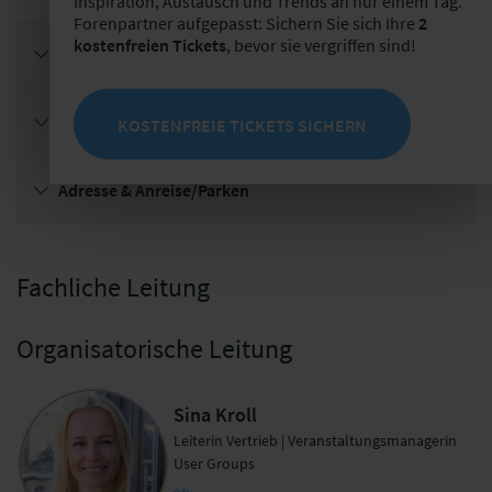
Inspiration, Austausch und Trends an nur einem Tag.
Forenpartner aufgepasst: Sichern Sie sich Ihre
2
kostenfreien Tickets
, bevor sie vergriffen sind!
Teilnehmen, Kennenlernen & Mitglied werden
Übernachtungsmöglichkeiten
KOSTENFREIE TICKETS SICHERN
Adresse & Anreise/Parken
Fachliche Leitung
Organisatorische Leitung
Sina Kroll
Leiterin Vertrieb | Veranstaltungsmanagerin
User Groups