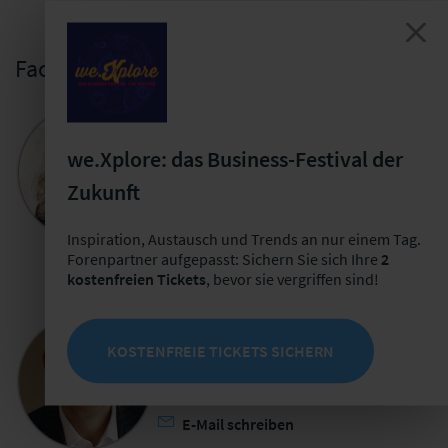
Fachliche Leitung
Franziska Bach
Projektmanagerin Risikomanagement &
we.Xplore: das Business-Festival der
Finanzen
Zukunft
+49 341 98988-254
E-Mail schreiben
Inspiration, Austausch und Trends an nur einem Tag.
Forenpartner aufgepasst: Sichern Sie sich Ihre
2
kostenfreien Tickets
, bevor sie vergriffen sind!
Frank Romeike
KOSTENFREIE TICKETS SICHERN
Geschäftsführer RiskNET GmbH
+49 8034 7056-106
E-Mail schreiben