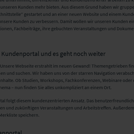
n unseren Kunden mehr bieten. Aus diesem Grund haben wir gruppe
chnittstelle“ gestartet und an einer neuen Website und einem Kund
ür unsere Kunden zu verbessern. Damit wollen wir unseren Kunden ein
tionen, Fachbeiträge, ihre gebuchten Veranstaltungen und Dokume
 Kundenportal und es geht noch weiter
 Unsere Webseite erstrahlt im neuen Gewand! Themengetrieben fi
hen und suchen. Wir haben uns von der starren Navigation verabsch
Inhalte. Ob Studien, Workshops, Fachkonferenzen, Webinare oder 
hema – nun finden Sie alles unkompliziert an einem Ort.
l folgt diesem kundenzentrierten Ansatz. Das benutzerfreundlich
nen und zukünftigen Veranstaltungen und Arbeitstreffen. Außerd
 Merkliste speichern.
enportal