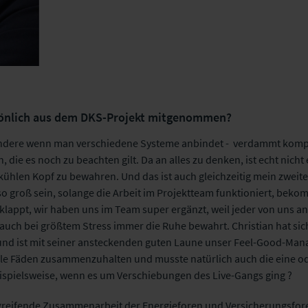
rsönlich aus dem DKS-Projekt mitgenommen?
sondere wenn man verschiedene Systeme anbindet - verdammt kompl
die es noch zu beachten gilt. Da an alles zu denken, ist echt nicht
ühlen Kopf zu bewahren. Und das ist auch gleichzeitig mein zweite
groß sein, solange die Arbeit im Projektteam funktioniert, bekomm
klappt, wir haben uns im Team super ergänzt, weil jeder von uns and
r auch bei größtem Stress immer die Ruhe bewahrt. Christian hat s
und ist mit seiner ansteckenden guten Laune unser Feel-Good-Mana
 alle Fäden zusammenzuhalten und musste natürlich auch die eine o
ispielsweise, wenn es um Verschiebungen des Live-Gangs ging
?
eifende Zusammenarbeit der Energieforen und Versicherungsfore