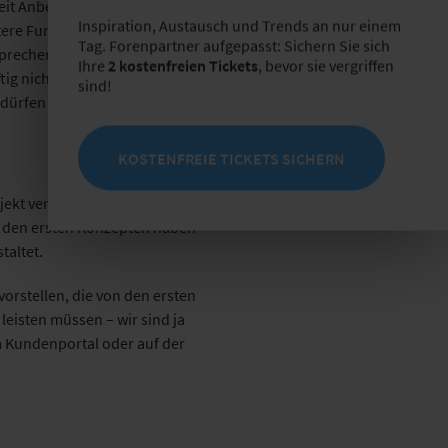
it Anbeginn ein starker
Inspiration, Austausch und Trends an nur einem
tere Funktionen, um diesen
Tag. Forenpartner aufgepasst: Sichern Sie sich
tsprechender Lösungen ist
Ihre
2 kostenfreien Tickets
, bevor sie vergriffen
ig nicht nur Sie mit uns
sind!
dürfen gespannt sein!
KOSTENFREIE TICKETS SICHERN
ojekt verantwortet. Bevor es
eit den ersten Konzepten haben
taltet.
vorstellen, die von den ersten
eisten müssen – wir sind ja
m Kundenportal oder auf der