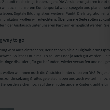
e Zukunft noch einige Neuerungen: Die Versicherungsforen treibt se
 wir auch in unserem Kundenportal widerspiegeln und planen wei
 leben. Digitale Bildung ist ein weiterer Punkt. Die Integration en
munikation wollen wir erleichtern: Über unsere Seite sollen zukünft
rn der Austausch unter unseren Partnern ermöglicht werden. Sie 
ng way to go
rung wird alles einfacherer, der hat noch nie ein Digitalisierungspr
l schwer. So ist das nun mal. Es soll am Ende ja auch gut werden! S
le Dinge diskutiert, für gut befunden, wieder verworfen und neu ges
ags wollen wir Ihnen noch die Gesichter hinter unserem DKS-Projekt 
bis zur Umsetzung Großes geleistet haben und auch weiterhin noch l
Sie werden sicher noch auf die ein oder andere Kinderkrankheit i