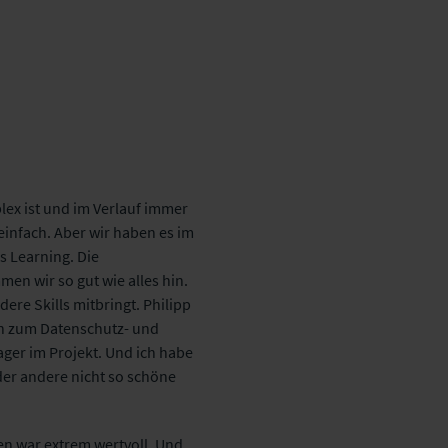
ex ist und im Verlauf immer
 einfach. Aber wir haben es im
s Learning. Die
en wir so gut wie alles hin.
ere Skills mitbringt. Philipp
ich zum Datenschutz- und
ger im Projekt. Und ich habe
der andere nicht so schöne
n war extrem wertvoll. Und