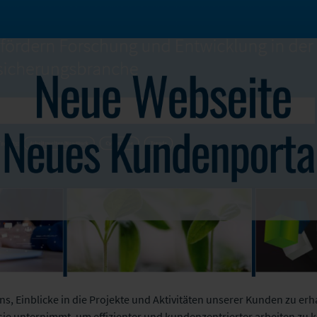
ns, Einblicke in die Projekte und Aktivitäten unserer Kunden zu erha
e unternimmt, um effizienter und kundenzentrierter arbeiten zu kö