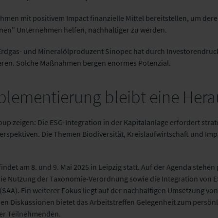
men mit positivem Impact finanzielle Mittel bereitstellen, um der
unen" Unternehmen helfen, nachhaltiger zu werden.
e Erdgas- und Mineralölproduzent Sinopec hat durch Investorendru
eren. Solche Maßnahmen bergen enormes Potenzial.
plementierung bleibt eine Her
up zeigen: Die ESG-Integration in der Kapitalanlage erfordert str
erspektiven. Die Themen Biodiversität, Kreislaufwirtschaft und Im
findet am 8. und 9. Mai 2025 in Leipzig statt. Auf der Agenda steh
die Nutzung der Taxonomie-Verordnung sowie die Integration von ES
 (SAA). Ein weiterer Fokus liegt auf der nachhaltigen Umsetzung vo
hen Diskussionen bietet das Arbeitstreffen Gelegenheit zum persö
er Teilnehmenden.