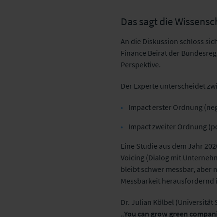
Das sagt die Wissensc
An die Diskussion schloss sic
Finance Beirat der Bundesreg
Perspektive.
Der Experte unterscheidet zw
Impact erster Ordnung (neg
Impact zweiter Ordnung (po
Eine Studie aus dem Jahr 202
Voicing (Dialog mit Unterne
bleibt schwer messbar, aber n
Messbarkeit herausfordernd i
Dr. Julian Kölbel (Universität
„
You can grow green compan