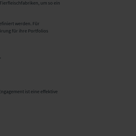
ierfleischfabriken, um so ein
efiniert werden. Für
örung für ihre Portfolios
r
gagement ist eine effektive