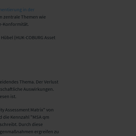
entierung in der
en zentrale Themen wie
e-Konformität.
in Hübel (HUK-COBURG Asset
cheidendes Thema. Der Verlust
tschaftliche Auswirkungen.
esen ist.
sity Assessment Matrix" von
rd die Kennzahl "MSA qm
schreibt. Durch diese
Gegenmaßnahmen ergreifen zu