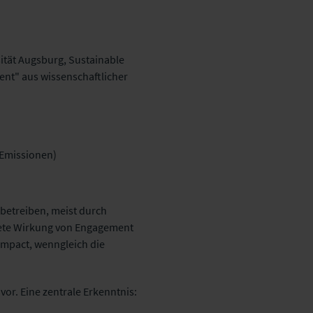
sität Augsburg, Sustainable
nt" aus wissenschaftlicher
-Emissionen)
betreiben, meist durch
rete Wirkung von Engagement
Impact, wenngleich die
 vor. Eine zentrale Erkenntnis: