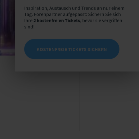
Inspiration, Austausch und Trends an nur einem
Tag. Forenpartner aufgepasst: Sichern Sie sich
Ihre
2 kostenfreien Tickets
, bevor sie vergriffen
sind!
KOSTENFREIE TICKETS SICHERN
Arbeitstreffen
ES
Do, 19.11.2026 - Fr
Ort: Alte Essig Manu