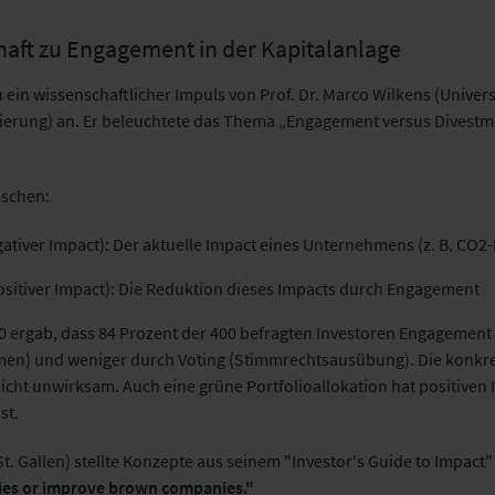
haft zu Engagement in der Kapitalanlage
h ein wissenschaftlicher Impuls von Prof. Dr. Marco Wilkens (Univer
ierung) an. Er beleuchtete das Thema „Engagement versus Divestme
ischen:
ativer Impact): Der aktuelle Impact eines Unternehmens (z. B. CO2
sitiver Impact): Die Reduktion dieses Impacts durch Engagement
0 ergab, dass 84 Prozent der 400 befragten Investoren Engagement 
hmen) und weniger durch Voting (Stimmrechtsausübung). Die konk
icht unwirksam. Auch eine grüne Portfolioallokation hat positiven 
st.
 St. Gallen) stellte Konzepte aus seinem "Investor's Guide to Impact"
ies or improve brown companies."