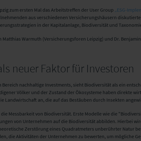
pzig zum ersten Mal das Arbeitstreffen der User Group
„ESG-Implem
Teilnehmenden aus verschiedenen Versicherungshäusern diskutiert
erungsstrategien in der Kapitalanlage, Biodiversität und Taxonomi
en Matthias Warmuth (Versicherungsforen Leipzig) und Dr. Benjam
als neuer Faktor für Investoren
Bereich nachhaltige Investments, sieht Biodiversität als ein ents
 indigener Völker und der Zustand der Ökosysteme haben direkte wir
die Landwirtschaft an, die auf das Bestäuben durch Insekten angewi
t die Messbarkeit von Biodiversität. Erste Modelle wie die "Biodiver
ngen von Unternehmen auf die Biodiversität abbilden. Hierbei wi
 theoretische Zerstörung eines Quadratmeters unberührter Natur be
rden, die Aktivitäten der Unternehmen zu bewerten, um mögliche 