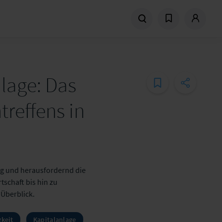
lage: Das
reffens in
tig und herausfordernd die
rtschaft bis hin zu
 Überblick.
gkeit
Kapitalanlage