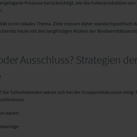
gelagerte Prozesse berücksichtigt, wie die Futterproduktion von T
en.
ität ist ein lokales Thema. Ziele müssen daher standortspezifisch d
 bereits heute mit den langfristigen Risiken der Biodiversitätszerst
der Ausschluss? Strategien de
e
Die Teilnehmenden waren sich bei der Gruppendiskussion einig: En
zeitintensiv.
on waren:
talanlage