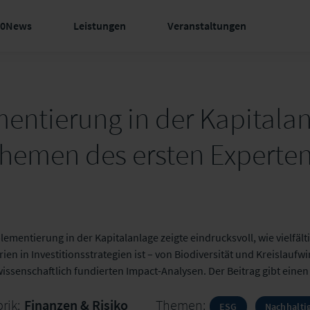
60News
Leistungen
Veranstaltungen
ntierung in der Kapitalan
hemen des ersten Expertent
ementierung in der Kapitalanlage zeigte eindrucksvoll, wie vielfäl
ien in Investitionsstrategien ist – von Biodiversität und Kreislaufwi
ssenschaftlich fundierten Impact-Analysen. Der Beitrag gibt einen
rik:
Finanzen & Risiko
Themen:
ESG
Nachhalti