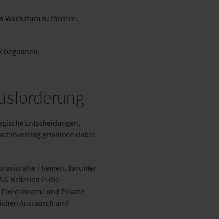
en Wachstum zu fördern.
ck begonnen,
ausforderung
ategische Entscheidungen,
pact Investing gewinnen dabei
en praxisnahe Themen, darunter
G-Kriterien in die
n Fixed Income und Private
nlichen Austausch und