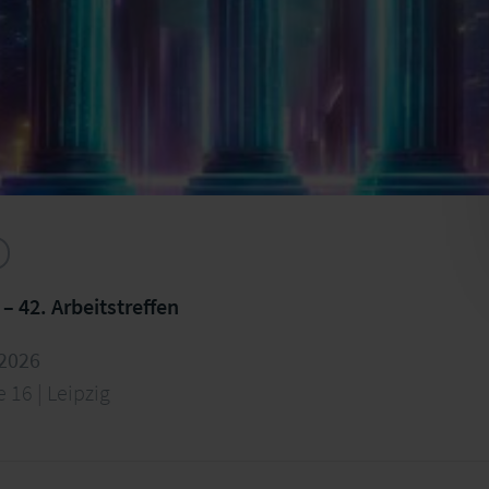
User Group "Solvency II" – 42. Arbeitstreffen
.2026
 16 | Leipzig