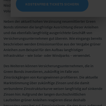
KOSTENFREIE TICKETS SICHERN
Nischenmarkt, da die Emissionsvolumen weit unterhalb der
Volumina von Green Bonds liegen.
Neben der aktuell hohen Verzinsung neuemittierter Green
Bonds stimmen die langfristige Ausrichtung dieser Anleihen
und das ebenfalls langfristig ausgerichtete Geschäft von
Versicherungsunternehmen gut überein. Wie eingangs bereits
beschrieben werden Emissionserlöse aus der Vergabe grüner
Anleihen zum Beispiel für den Aufbau langfristiger
Infrastruktur – wie Solar- oder Windparks – verwendet.
Des Weiteren können Versicherungsunternehmen, die in
Green Bonds investieren, zukünftig im Falle von
Zinsrückgängen von Kursgewinnen profitieren. Die aktuelle
Marktstimmung über zukünftige Zinsen und die damit
verbundene Zinsstrukturkurve weisen langfristig auf sinkende
Zinsen hin: Aufgrund der langen durchschnittlichen
Laufzeiten grüner Anleihen reagieren diese deshalb
besonders sensibel auf Zinsrückgänge, die den Kurs aufgrund