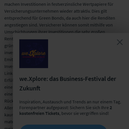
machen Investitionen in festverzinsliche Wertpapiere für
Versicherungsunternehmen wieder attraktiv. Dies gilt
entsprechend für Green Bonds, da auch hier die Renditen
angestiegen sind. Versicherer können somit mithilfe von
Umschichtungen ihrer Investitionen die sehr großen
Rentenbestände nachhaltiger gestalten, indem vermehrt in
grüne Anleihen statt in konventionelle Rentenpapiere
investiert wird. Um dabei möglichst viel Einfluss auf den
Emittenten auszuüben, bieten sich darüber hinaus
Investitionen in die bereits anfangs erwähnten Susainability-
Linked Bonds an. Hier ist die Verzinsung der Anleihe an die
we.Xplore: das Business-Festival der
Erfüllung konkreter Nachhaltigkeitsziele gebunden: Im Falle
Zukunft
einer Zielverfehlung besteht die Chance für Investoren darin,
einen zusätzlichen Zins oder einen höheren
Rückzahlungsbetrag am Ende der Laufzeit zu erhalten.
Inspiration, Austausch und Trends an nur einem Tag.
Forenpartner aufgepasst: Sichern Sie sich Ihre
2
Allerdings sind die Finanzierungsinstrumente untereinander
kostenfreien Tickets
, bevor sie vergriffen sind!
kaum vergleichbar, die ausgewählten KPIs zum Teil nicht
materiell und das Ambitionsniveau der Zielvereinbarungen
meist relativ gering. Es handelt sich hierbei ebenfalls um einen