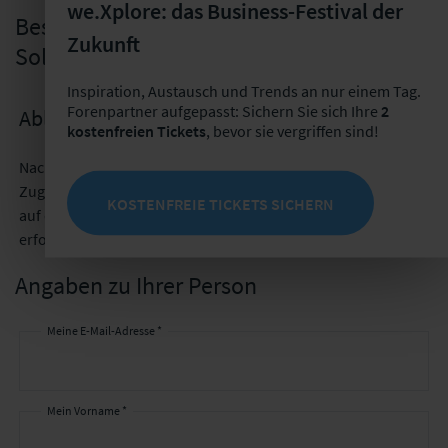
we.Xplore: das Business-Festival der
Bestellung des "Web Based Training:
Zukunft
Solvency II"
Inspiration, Austausch und Trends an nur einem Tag.
Forenpartner aufgepasst: Sichern Sie sich Ihre
2
Ablauf der Bestellung
kostenfreien Tickets
, bevor sie vergriffen sind!
Nach der erfolgreichen Bestellung erhalten Sie zeitnah Ihre
Zugangsdaten per E-Mail. Bitte beachten Sie, dass der Zugriff
KOSTENFREIE TICKETS SICHERN
auf das Training über die Webseite
www.forenakademie.de
erfolgt.
Angaben zu Ihrer Person
Meine E-Mail-Adresse *
Mein Vorname *