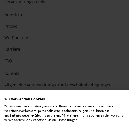
Veranstaltungsarchiv
Newsletter
Presse
Wir über uns
Karriere
FAQ
Kontakt
Allgemeine Veranstaltungs- und Geschäftsbedingungen
Impressum
Wir verwenden Cookies
Wir können diese zur Analyse unserer Besucherdaten platzieren, um unsere
Datenschutz
Website zu verbessern, personalisierte Inhalte anzuzeigen und Ihnen ein
großartiges Website-Erlebnis zu bieten. Für weitere Informationen zu den von uns
Folgen Sie uns
verwendeten Cookies öffnen Sie die Einstellungen.