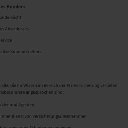
 des Kunden:
Kundensicht
des Abschlusses
Service
mative Kundenerlebnis
 alle, die ihr Wissen im Bereich der Kfz-Versicherung vertiefen
 Insbesondere angesprochen sind:
Makler und Agenten
nd Innendienst von Versicherungsunternehmen
achbearbeiter im Schadenmanagement