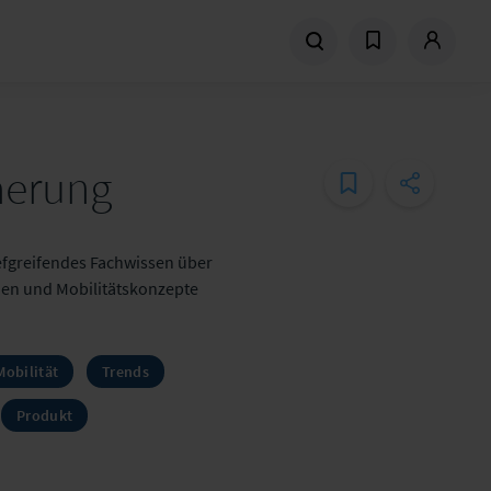
herung
iefgreifendes Fachwissen über
gien und Mobilitätskonzepte
Mobilität
Trends
Produkt