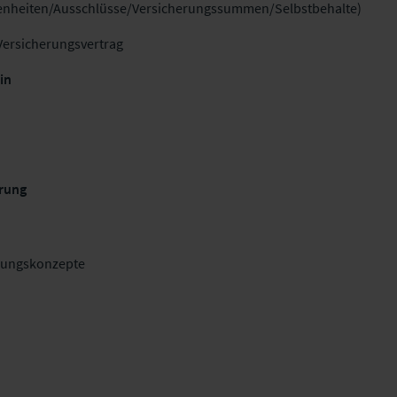
genheiten/Ausschlüsse/Versicherungssummen/Selbstbehalte)
Versicherungsvertrag
ein
herung
kungskonzepte