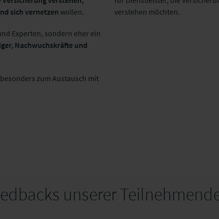
e
Versicherung verstehen,
für Dienstleister, die Versic
nd sich vernetzen
wollen.
verstehen möchten.
 und Experten, sondern eher ein
iger, Nachwuchskräfte und
h besonders zum Austausch mit
edbacks unserer Teilnehmend