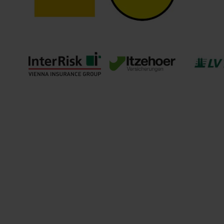
ADAC
ARAG
Debe
InterRisk Vienna
Itzehoher
LV 1
Insurance Group
Rechtsschutz Union