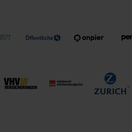
Delvag
ka
Versicherungs-AG
die Bayerische
Versicherer
Öffentliche
871
Versicherung
Onpier
Pe
Braunschweig
Wüstenrot &
Zurich Versicherung
VHV Versicherungen
Württembergische
Aktiengesellschaft
AG