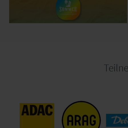
Teiln