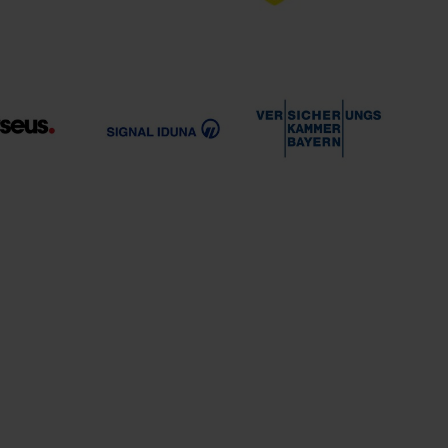
DWS
HDI Versicherungen
HUK Coburg
SIGNAL IDUNA
Versicherungskammer
rseus
Gruppe
Bayern