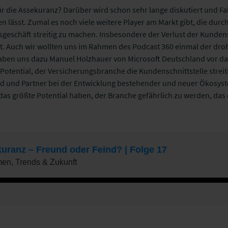
 die Assekuranz? Darüber wird schon sehr lange diskutiert und Fakt
n lässt. Zumal es noch viele weitere Player am Markt gibt, die durc
geschäft streitig zu machen. Insbesondere der Verlust der Kundens
t. Auch wir wollten uns im Rahmen des Podcast 360 einmal der dr
en uns dazu Manuel Holzhauer von Microsoft Deutschland vor das
Potential, der Versicherungsbranche die Kundenschnittstelle streit
und und Partner bei der Entwicklung bestehender und neuer Ökosys
as größte Potential haben, der Branche gefährlich zu werden, das 