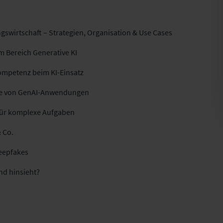
ngswirtschaft – Strategien, Organisation & Use Cases
m Bereich Generative KI
kompetenz beim KI-Einsatz
ufe von GenAI-Anwendungen
für komplexe Aufgaben
& Co.
Deepfakes
nd hinsieht?