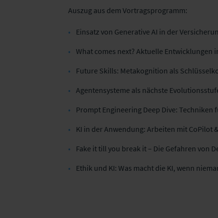
Auszug aus dem Vortragsprogramm:
Einsatz von Generative AI in der Versicheru
What comes next? A
ktuelle Entwicklungen i
Future Skills: Metakognition als Schlüssel
Agentensysteme als nächste Evolutionsst
Prompt Engineering Deep Dive: Techniken 
KI in der Anwendung: Arbeiten mit CoPilot 
Fake it till you break it – Die Gefahren von 
Ethik und KI: Was macht die KI, wenn niema