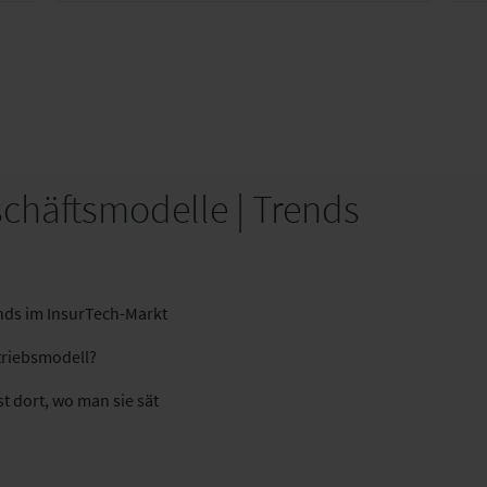
Operations und neue Technologien.
schäftsmodelle | Trends
ds im InsurTech-Markt
triebsmodell?
t dort, wo man sie sät