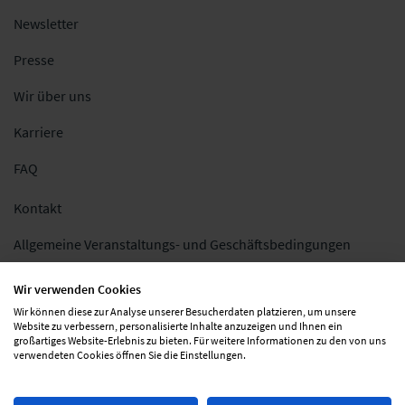
Newsletter
Presse
Wir über uns
Karriere
FAQ
Kontakt
Allgemeine Veranstaltungs- und Geschäftsbedingungen
Impressum
Wir verwenden Cookies
Wir können diese zur Analyse unserer Besucherdaten platzieren, um unsere
Datenschutz
Website zu verbessern, personalisierte Inhalte anzuzeigen und Ihnen ein
großartiges Website-Erlebnis zu bieten. Für weitere Informationen zu den von uns
Folgen Sie uns
verwendeten Cookies öffnen Sie die Einstellungen.