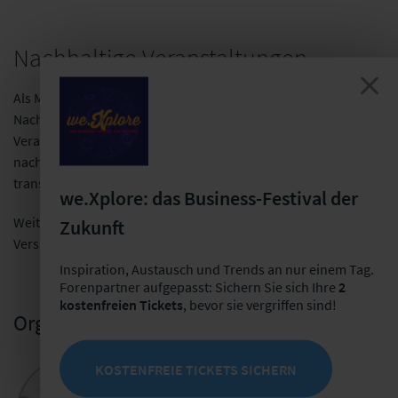
Nachhaltige Veranstaltungen
Als Mitglied der Initiative
fairpflichtet
– dem
Nachhaltigkeitskodex der deutschsprachigen
Veranstaltungswirtschaft – folgen wir den Leitlinien für
nachhaltige Veranstaltungen und dokumentieren diese
transparent.
we.Xplore: das Business-Festival der
Weitere Informationen über die Nachhaltigkeit bei den
Zukunft
Versicherungsforen Leipzig finden Sie
hier
.
Inspiration, Austausch und Trends an nur einem Tag.
Forenpartner aufgepasst: Sichern Sie sich Ihre
2
kostenfreien Tickets
, bevor sie vergriffen sind!
Organisatorische Leitung
KOSTENFREIE TICKETS SICHERN
Lisa Rühle
Veranstaltungsmanagerin User Groups