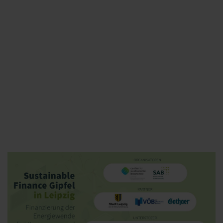
45 Minuten Fishbowl-Diskussion
17:00
Zusammenfassung und Übergang ins Get-
together
Yvonne Zwick
Vorsitzende
B.A.U.M. e.V. – Netzwerk für nachhaltiges Wirtschaften
17:30
Get-together