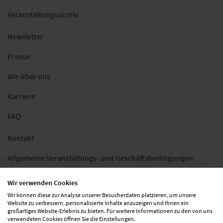
Veranstaltungsarchiv
Newsletter
Presse
Wir über uns
Karriere
FAQ
Kontakt
Allgemeine Veranstaltungs- und Geschäftsbedingungen
Impressum
Wir verwenden Cookies
Wir können diese zur Analyse unserer Besucherdaten platzieren, um unsere
Datenschutz
Website zu verbessern, personalisierte Inhalte anzuzeigen und Ihnen ein
großartiges Website-Erlebnis zu bieten. Für weitere Informationen zu den von uns
Folgen Sie uns
verwendeten Cookies öffnen Sie die Einstellungen.