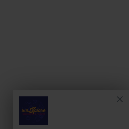
Vortragsschwerpunkte:
Herausforderungen der kommunalen Wärmeplanung
aktuelle Förder- und Finanzierungsinstrumente
Braucht es zusätzliche Förderinstrumente zur Bewältigung der
Herausforderungen?
30 Minuten gemeinsame Q&A Session sowie
Diskussion
15:00
Kaffeepause und Austausch
15:45
THEMENBLOCK II | Energiewende im
Mittelstand