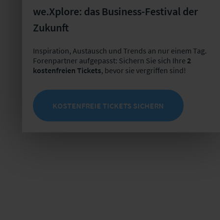
we.Xplore: das Business-Festival der
Impuls I: Herausforderungen bei der
Transformationsfinanzierung
Zukunft
Severin Weig
Director Group Treasury
Inspiration, Austausch und Trends an nur einem Tag.
Heidelberg Materials AG
Forenpartner aufgepasst: Sichern Sie sich Ihre
2
kostenfreien Tickets
, bevor sie vergriffen sind!
Vortragsschwerpunkte:
Analyse der Klimarisiken
KOSTENFREIE TICKETS SICHERN
Erarbeitung einer Klimastrategie
Kommunikation mit Stakeholdern
Einsatz von grünen Finanzierungsinstrumenten
Impuls II: Corporate Chances auf neuen Flughöhen –
ready for take off.
Katrin Lässig
SVP
Mitteldeutsche Flughafen AG