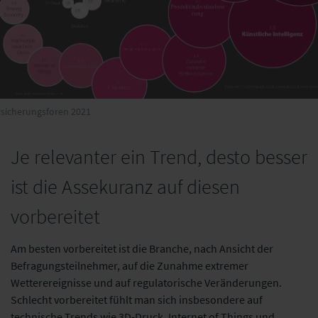
rsicherungsforen 2021
Je relevanter ein Trend, desto besser
ist die Assekuranz auf diesen
vorbereitet
Am besten vorbereitet ist die Branche, nach Ansicht der
Befragungsteilnehmer, auf die Zunahme extremer
Wetterereignisse und auf regulatorische Veränderungen.
Schlecht vorbereitet fühlt man sich insbesondere auf
technische Trends wie 3D-Druck, Internet of Things und