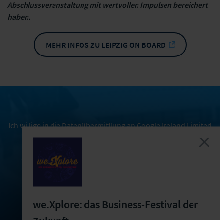
Abschlussveranstaltung mit wertvollen Impulsen bereichert
haben.
MEHR INFOS ZU LEIPZIG ON BOARD
Ich willige in die Datenübermittlung an Google Ireland Limited
(Gordon House, Barrow Street Dublin 4, Ireland) ein.
Genauere Informationen entnehmen Sie bitte unserer
Datenschutzerklärung
ZUSTIMMEN
we.Xplore: das Business-Festival der