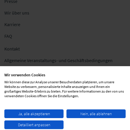
Presse
Wir über uns
Karriere
FAQ
Kontakt
Allgemeine Veranstaltungs- und Geschäftsbedingungen
Impressum
Wir verwenden Cookies
Wir können diese zur Analyse unserer Besucherdaten platzieren, um unsere
Datenschutz
Website zu verbessern, personalisierte Inhalte anzuzeigen und Ihnen ein
großartiges Website-Erlebnis zu bieten. Für weitere Informationen zu den von uns
Folgen Sie uns
verwendeten Cookies öffnen Sie die Einstellungen.
Ja, alle akzeptieren
Nein, alle ablehnen
Detailliert anpassen