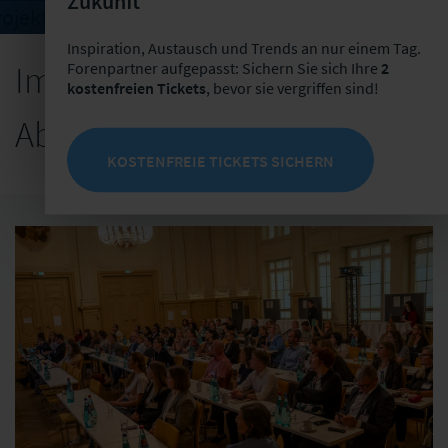
Zukunft
rojektvorstellung Leipzig on Board
Inspiration, Austausch und Trends an nur einem Tag.
Forenpartner aufgepasst: Sichern Sie sich Ihre
2
Impressionen der
kostenfreien Tickets
, bevor sie vergriffen sind!
Abschlussveranstaltung
KOSTENFREIE TICKETS SICHERN