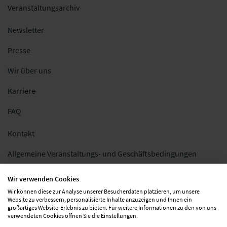
Veranstaltungsarchiv
Newsletter
Presse
Wir über uns
Karriere
FAQ
Kontakt
Allgemeine Veranstaltungs- und Geschäftsbedingungen
Impressum
Wir verwenden Cookies
Wir können diese zur Analyse unserer Besucherdaten platzieren, um unsere
Datenschutz
Website zu verbessern, personalisierte Inhalte anzuzeigen und Ihnen ein
großartiges Website-Erlebnis zu bieten. Für weitere Informationen zu den von uns
Folgen Sie uns
verwendeten Cookies öffnen Sie die Einstellungen.