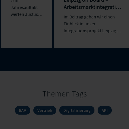
Zum
Themen
Arbeitsmarktintegration
Jahresauftakt
digital gedacht
werfen Justus
Im Beitrag geben wir einen
Lücke und Jens
Einblick in unser
Ringel einen
Integrationsprojekt Leipzig on
Blick auf die
Boar...
aktuel...
Themen Tags
BAV
Vertrieb
Digitalisierung
API