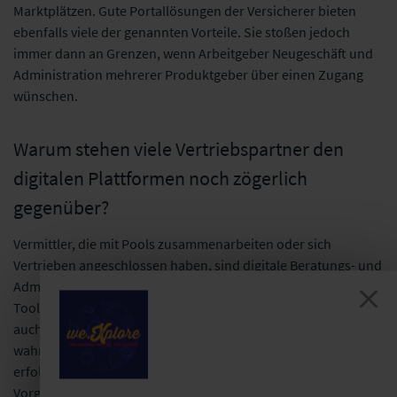
Marktplätzen. Gute Portallösungen der Versicherer bieten
ebenfalls viele der genannten Vorteile. Sie stoßen jedoch
immer dann an Grenzen, wenn Arbeitgeber Neugeschäft und
Administration mehrerer Produktgeber über einen Zugang
wünschen.
Warum stehen viele Vertriebspartner den
digitalen Plattformen noch zögerlich
gegenüber?
Vermittler, die mit Pools zusammenarbeiten oder sich
Vertrieben angeschlossen haben, sind digitale Beratungs- und
Administrationsprozesse gewohnt. Ihnen standen diverse
Tools schon vor der Pandemie zur Verfügung. Hier nehmen wir
auch im bAV-Geschäft keine Bedenken gegenüber Plattformen
wahr. Auf der anderen Seite ist es auch nachvollziehbar, wenn
erfolgreiche bAV-Vermittler zögern, ihr funktionierendes
Vorgehensmodell durch einen neuen Prozess zu ersetzen.