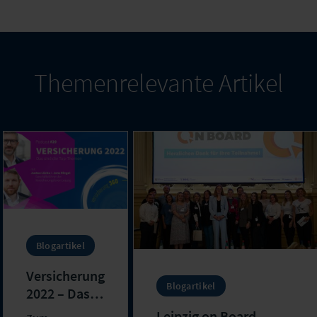
Themenrelevante Artikel
Blogartikel
Versicherung
Blogartikel
2022 – Das
sind die Top-
Leipzig on Board –