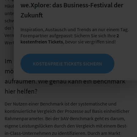
we.Xplore: das Business-Festival der
Häufig besteht die Sorge, einen Teil des Prozesses „nicht mehr
unter Kontrolle zu haben“ und die Bindung zum Kunden zu
Zukunft
schwächen. Andererseits führt die Plattform zur Entlastung
der Vermittler von nicht wertschöpfenden Tätigkeiten.
Inspiration, Austausch und Trends an nur einem Tag.
Vermittler haben auf diese Weise mehr Zeit für echte
Forenpartner aufgepasst: Sichern Sie sich Ihre
2
kostenfreien Tickets
, bevor sie vergriffen sind!
Wertschöpfung.
Im Rahmen einer Benchmark-Studie
KOSTENFREIE TICKETS SICHERN
möchtest du mit diesen Vorurteilen
aufräumen. Wie genau kann ein Benchmark
hier helfen?
Der Nutzen einer Benchmark ist der systematische und
kontinuierliche Vergleich der Prozesse auf Basis einheitlicher
Rahmenparameter. Bei der bAV-Benchmark geht es darum,
eigene Leistungslücken durch den Vergleich mit einem Best-
in-Class-Unternehmen zu identifizieren. Durch am Markt