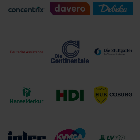
Canada Life
Gemeinde-
Versicherungsverein
Assurance Europe
Versicherungs-
des Bankgewerbes
plc
Verband
a.G.
Concentrix
davero dialog
Debeka-Gruppe
Corporation
GmbH
Stuttgarter
Deutsche
Die Continentale
Lebensversicherung
Assistance
a.G.
HUK-Coburg
HanseMerkur
HDI
Allgemeine
Versicherungsgruppe
Versicherungen