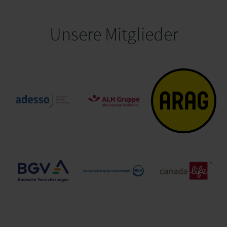
Unsere Mitglieder
ALTE LEIPZIGER –
adesso SE
HALLESCHE
ARAG SE Konzern
Konzern
BGV Badischer
BVV