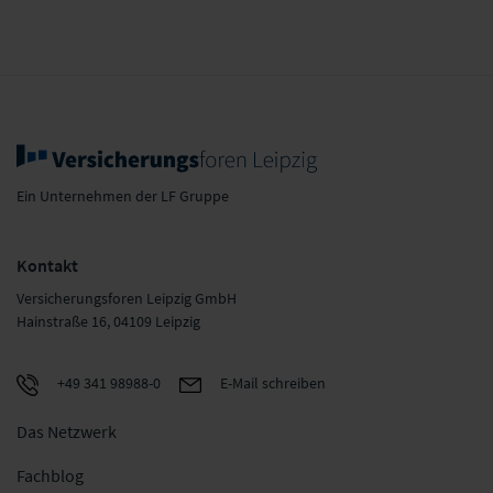
WWK
Württembergische
Lebensversicherung
Versicherung AG
a.G.
Ein Unternehmen der LF Gruppe
Kontakt
Versicherungsforen Leipzig GmbH
Hainstraße 16, 04109 Leipzig
+49 341 98988-0
E-Mail schreiben
Das Netzwerk
Fachblog