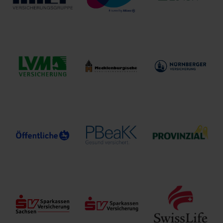
Versicherungs AG
KVM ServicePlus
INTER
Kunden- und
Lebensversicherung
Versicherungsgruppe
Vertriebsmanagement
von 1871 a.G.
GmbH
LVM
Mecklenburgische
NÜRNBERGER
Versicherungen
Versicherungsgruppe
Versicherung
Öffentliche
Provinzial
Sachversicherung
Postbeamtenkrankenkasse
Versicherung AG
Braunschweig