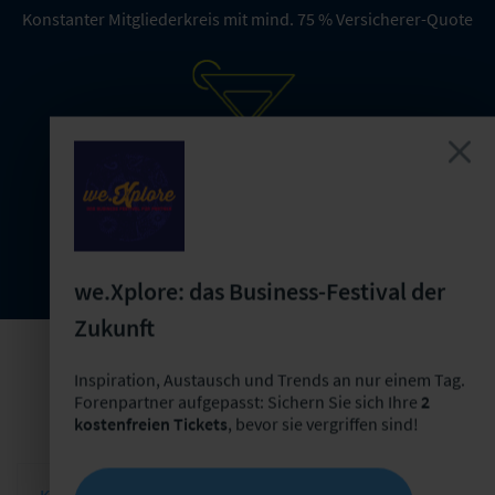
Konstanter Mitgliederkreis mit mind. 75 % Versicherer-Quote
Networking bei der Abendveranstaltung
we.Xplore: das Business-Festival der
Zukunft
Inspiration, Austausch und Trends an nur einem Tag.
Konditionen & Preise
Forenpartner aufgepasst: Sichern Sie sich Ihre
2
kostenfreien Tickets
, bevor sie vergriffen sind!
Konditionen