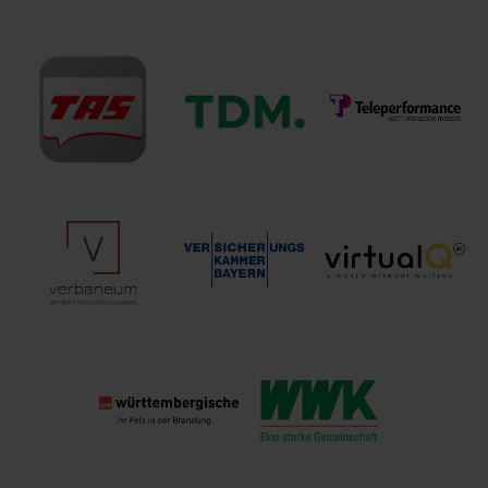
Sparkassen-
SV
Swiss Life
Versicherung
SparkassenVersicherung
Deutschland
Sachsen
Holding AG
TDM. Telefon-
TAS AG
Direkt-Marketing
Teleperformance
GmbH
verbaneum
Versicherungskammer
virtualQ
GmbH
Bayern