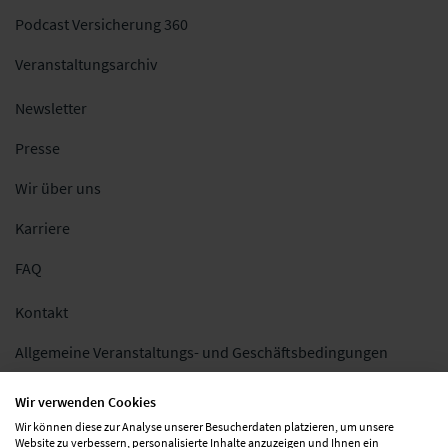
Podcast Versicherung 360
Veranstaltungsarchiv
Newsletter
Presse
Wir über uns
Karriere
FAQ
Kontakt
Allgemeine Veranstaltungs- und Geschäftsbedingungen
Impressum
Wir verwenden Cookies
Wir können diese zur Analyse unserer Besucherdaten platzieren, um unsere
Datenschutz
Website zu verbessern, personalisierte Inhalte anzuzeigen und Ihnen ein