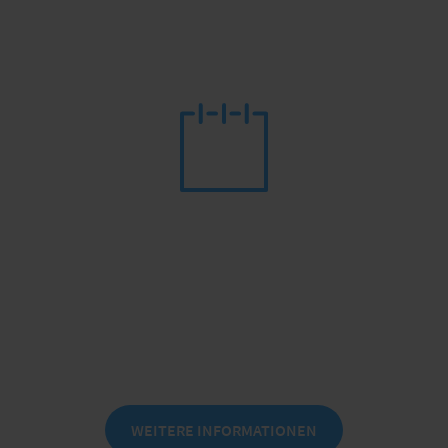
Messekongress IT für Versicherungen
DER BRANCHENTREFF zu IT-Themen in
der Assekuranz
am 24./25. November 2026 in Leipzig
WEITERE INFORMATIONEN