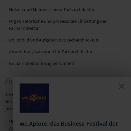
Nutzen und Mehrwert einer Facharchitektur
Organisatorische und prozessuale Einbettung der
Facharchitektur
Rollenbild und Aufgaben des Facharchitekten
Anwendungsszenarien für Facharchitektur
Facharchitektur im agilen Umfeld
Zielgruppe
Die Konferenz richtet sich an Fach- und Führungskräfte aus
den IT-Abteilungen von Versicherungsunternehmen,
insbesondere aus den Bereichen:
Unternehmensarchitektur, Facharchitektur und IT-
we.Xplore: das Business-Festival der
Architektur,