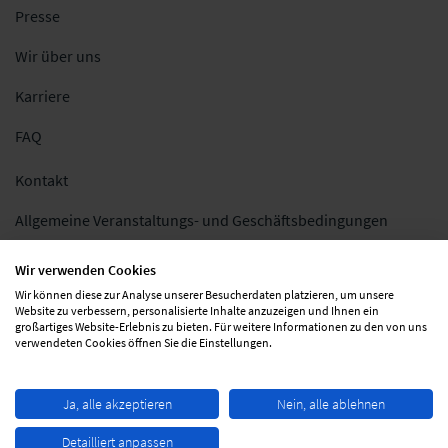
Presse
Wir über uns
Karriere
FAQ
Kontakt
Allgemeine Veranstaltungs- und Geschäftsbedingungen
Impressum
Wir verwenden Cookies
Wir können diese zur Analyse unserer Besucherdaten platzieren, um unsere
Datenschutz
Website zu verbessern, personalisierte Inhalte anzuzeigen und Ihnen ein
großartiges Website-Erlebnis zu bieten. Für weitere Informationen zu den von uns
Folgen Sie uns
verwendeten Cookies öffnen Sie die Einstellungen.
Ja, alle akzeptieren
Nein, alle ablehnen
Detailliert anpassen