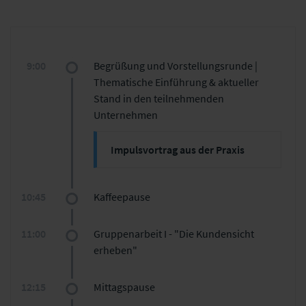
9:00
Begrüßung und Vorstellungsrunde |
Thematische Einführung & aktueller
Stand in den teilnehmenden
Unternehmen
Impulsvortrag aus der Praxis
Martin O. Beinlich,
Head of Quality
Management & Customer
10:45
Kaffeepause
Experience Management
bei
Deutsche Leasing
11:00
Gruppenarbeit I - "Die Kundensicht
erheben"
12:15
Mittagspause