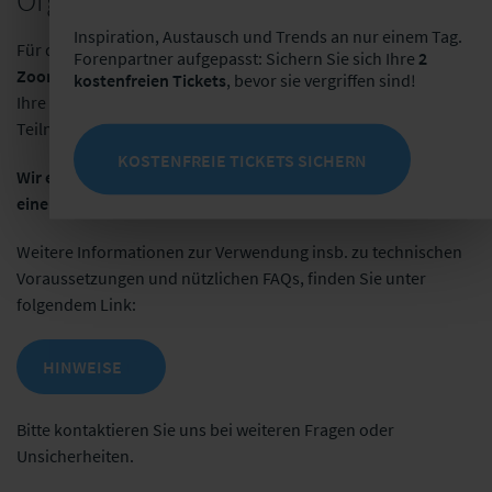
Organisatorisches
Inspiration, Austausch und Trends an nur einem Tag.
Für die virtuelle Teilnahme verwenden wir das Online-Tool
Forenpartner aufgepasst: Sichern Sie sich Ihre
2
Zoom
. Klären Sie bitte im Vorfeld mit Ihrer IT-Abteilung, dass
kostenfreien Tickets
, bevor sie vergriffen sind!
Ihre Firewall und die PC-Einstellungen die
Teilnahme zulassen.
KOSTENFREIE TICKETS SICHERN
Wir empfehlen ausdrücklich die Nutzung eines Headsets, um
eine angemessene Tonqualität sicherzustellen.
Weitere Informationen zur Verwendung insb. zu technischen
Voraussetzungen und nützlichen FAQs, finden Sie unter
folgendem Link:
HINWEISE
Bitte kontaktieren Sie uns bei weiteren Fragen oder
Unsicherheiten.