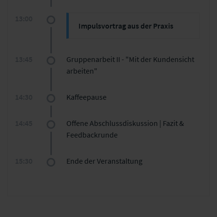
13:00
Impulsvortrag aus der Praxis
Christopher Schmitt, CX-Manager
bei
INTER Versicherungsgruppe
13:45
Gruppenarbeit II - "Mit der Kundensicht
arbeiten"
14:30
Kaffeepause
14:45
Offene Abschlussdiskussion | Fazit &
Feedbackrunde
15:30
Ende der Veranstaltung