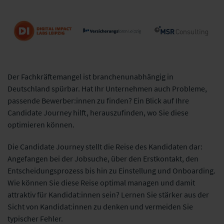
Der Fachkräftemangel ist branchenunabhängig in
Deutschland spürbar. Hat Ihr Unternehmen auch Probleme,
Digital Impact
Versicherungsforen
MSR
Labs Leipzig
Leipzig GmbH
Consulting.jpg
passende Bewerber:innen zu finden? Ein Blick auf Ihre
GmbH
Candidate Journey hilft, herauszufinden, wo Sie diese
optimieren können.
Die Candidate Journey stellt die Reise des Kandidaten dar:
Angefangen bei der Jobsuche, über den Erstkontakt, den
Entscheidungsprozess bis hin zu Einstellung und Onboarding.
Wie können Sie diese Reise optimal managen und damit
attraktiv für Kandidat:innen sein? Lernen Sie stärker aus der
Sicht von Kandidat:innen zu denken und vermeiden Sie
typischer Fehler.