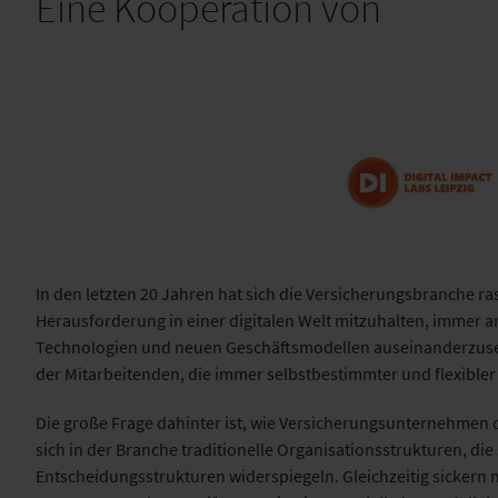
Eine Kooperation von
In den letzten 20 Jahren hat sich die Versicherungsbranche 
Herausforderung in einer digitalen Welt mitzuhalten, immer 
Digital Impact Labs
Technologien und neuen Geschäftsmodellen auseinanderzuset
Leipzig GmbH
der Mitarbeitenden, die immer selbstbestimmter und flexibler
Die große Frage dahinter ist, wie Versicherungsunternehme
sich in der Branche traditionelle Organisationsstrukturen, die 
Entscheidungsstrukturen widerspiegeln. Gleichzeitig sickern n