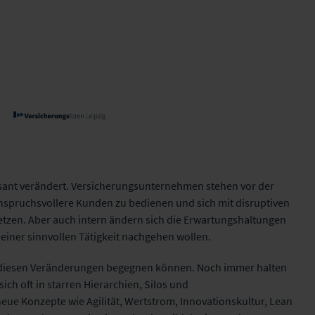
rasant verändert. Versicherungsunternehmen stehen vor der
anspruchsvollere Kunden zu bedienen und sich mit disruptiven
Versicherungsforen
zen. Aber auch intern ändern sich die Erwartungshaltungen
Leipzig GmbH
 einer sinnvollen Tätigkeit nachgehen wollen.
n diesen Veränderungen begegnen können. Noch immer halten
sich oft in starren Hierarchien, Silos und
eue Konzepte wie Agilität, Wertstrom, Innovationskultur, Lean