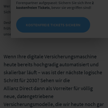
Forenpartner aufgepasst: Sichern Sie sich Ihre
2
Wer in den Antworten der KI nicht vorkommt, verliert
kostenfreien Tickets
, bevor sie vergriffen sind!
Sichtbarkeit.
Deshalb arbeiten wir aktiv an unserer KI-Sichtbarkeit, schaffen
KOSTENFREIE TICKETS SICHERN
frühzeitig eine eigene Präsenz in KI-Ökosystemen und sichern
unsere Markenrelevanz in einer neuen Suchlogik.
Wenn Ihre digitale Versicherungsmaschine
heute bereits hochgradig automatisiert und
skalierbar läuft – was ist der nächste logische
Schritt für 2030? Sehen wir die
Allianz Direct dann als Vorreiter für völlig
neue, datengetriebene
Versicherungsmodelle, die wir heute noch gar