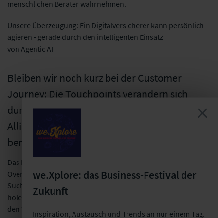
menschlichen Berater wahrnehmen.
Unsere Überzeugung: Ein Digitalversicherer kann persönlich
agieren - gerade durch den intelligenten Einsatz
von Agentic AI.
Bleiben wir noch kurz bei der Customer
Journey: Die Touchpoints verändern sich
durch Chat GPT und Co. Wie geht die
Allianz Direct damit um und ist dieser Wandel
bereits messbar?
Das Kundenverhalten verändert sich rasant. Mit KI-
we.Xplore: das Business-Festival der
Overviews entwickelt sich Google von einer Klick-basierten
Suchmaschine zu einer Zero-Click-Antwortmaschine. Kunden
Zukunft
holen sich Informationen direkt aus der KI – nicht mehr von
den Websites der Versicherer.
Inspiration, Austausch und Trends an nur einem Tag.