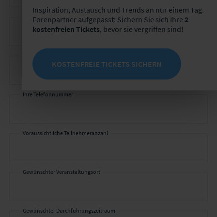
Inspiration, Austausch und Trends an nur einem Tag.
Ihr Unternehmen *
Forenpartner aufgepasst: Sichern Sie sich Ihre
2
kostenfreien Tickets
, bevor sie vergriffen sind!
Ihre E-Mail-Adresse *
KOSTENFREIE TICKETS SICHERN
Ihre Telefonnummer
Voraussichtliche Teilnehmeranzahl
Gewünschter Veranstaltungsort
Gewünschter Durchführungszeitraum