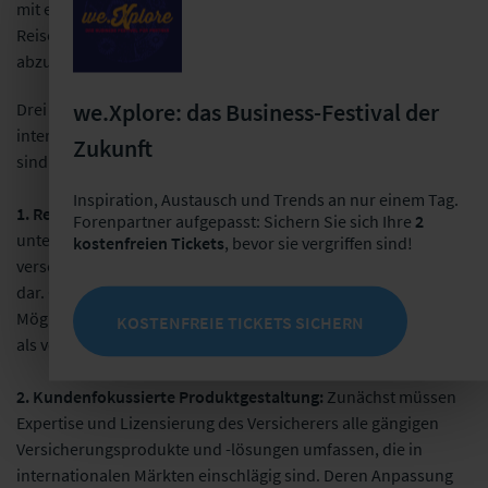
mit einer Versicherungspolice, die Unfall- und
Reisesicherheitsrisiken eines global agierenden Kunden
abzusichern, wäre nur vermeintlich die ideale Lösung.
we.Xplore: das Business-Festival der
Drei zentrale Herausforderungen und Potenziale im Bereich
internationaler Versicherungslösungen für Accident & Health
Zukunft
sind meines Erachtens:
Inspiration, Austausch und Trends an nur einem Tag.
1. Regulatorische Komplexität
: Die Vielzahl an
Forenpartner aufgepasst: Sichern Sie sich Ihre
2
unterschiedlichen gesetzlichen Rahmenbedingungen in
kostenfreien Tickets
, bevor sie vergriffen sind!
verschiedenen Ländern stellt eine große Herausforderung
dar. Gleichzeitig bietet die Einhaltung dieser Vorschriften die
Möglichkeit, Vertrauen bei den Kunden aufzubauen und sich
KOSTENFREIE TICKETS SICHERN
als verantwortungsbewusster Anbieter zu positionieren.
2. Kundenfokussierte Produktgestaltung:
Zunächst müssen
Expertise und Lizensierung des Versicherers alle gängigen
Versicherungsprodukte und -lösungen umfassen, die in
internationalen Märkten einschlägig sind. Deren Anpassung