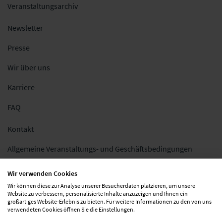
Veranstaltungsarchiv
Newsletter
Presse
Wir über uns
Karriere
FAQ
Kontakt
Allgemeine Veranstaltungs- und Geschäftsbedingungen
Impressum
Wir verwenden Cookies
Wir können diese zur Analyse unserer Besucherdaten platzieren, um unsere
Datenschutz
Website zu verbessern, personalisierte Inhalte anzuzeigen und Ihnen ein
großartiges Website-Erlebnis zu bieten. Für weitere Informationen zu den von uns
Folgen Sie uns
verwendeten Cookies öffnen Sie die Einstellungen.