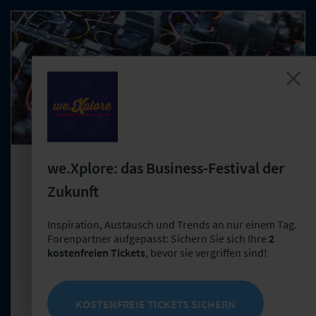
we.Xplore: das Business-Festival der
Studie
Produktentwicklung
Zukunft
Gemeinschaftsstudie: Kundenbefragung
Inspiration, Austausch und Trends an nur einem Tag.
zur Prävention in der
Forenpartner aufgepasst: Sichern Sie sich Ihre
2
Wohngebäudeversicherung
kostenfreien Tickets
, bevor sie vergriffen sind!
Prävention in der Wohngebäudeversicherung
besser verstehen und gezielt weiterentwickeln: Die
Gemeinschaftsstudie liefert Versicherern fundierte
KOSTENFREIE TICKETS SICHERN
Erkenntnisse zu Kundenerwartungen, Akzeptanz,