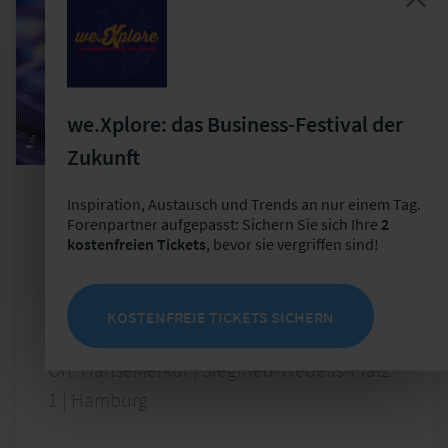
we.Xplore: das Business-Festival der
Zukunft
Inspiration, Austausch und Trends an nur einem Tag.
Arbeitstreffen
Produktmanagement
Forenpartner aufgepasst: Sichern Sie sich Ihre
2
kostenfreien Tickets
, bevor sie vergriffen sind!
User Group "Produktmanagement von
Versicherungsunternehmen" – 45.
Arbeitstreffen
KOSTENFREIE TICKETS SICHERN
Do, 05.11.2026 - Fr, 06.11.2026
Ort: HanseMerkur | Siegfried-Wedells-Platz
1 | Hamburg