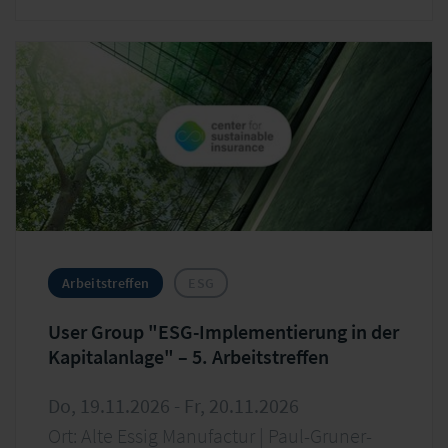
als zentraler Faktor für die Innovationskraft und den
wirtschaftlichen Erfolg der kommenden Jahre. Mit
der festen Integration ökologischer sowie sozialer
Kriterien in alle Unternehmensprozesse erschließen
sich Versicherer moderne Möglichkeiten der
Risikosteuerung. Die Schwerpunkte liegen dabei auf
Investitionen in die Energiewende sowie auf
zukunftsorientierten Konzepten für den
Gebäudesektor und die Absicherung von
Elementarschäden.
Arbeitstreffen
ESG
User Group "ESG-Implementierung in der
Kapitalanlage" – 5. Arbeitstreffen
Do, 19.11.2026 - Fr, 20.11.2026
Ort: Alte Essig Manufactur | Paul-Gruner-