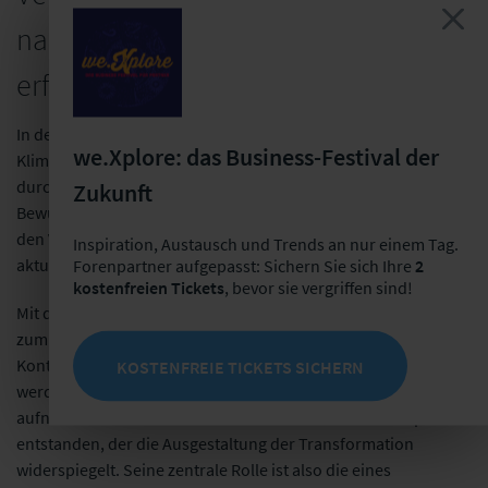
nachhaltige Transformation
erfolgreich gestalten will?
In der Branche hat sich mit weiter fortschreitenden
we.Xplore: das Business-Festival der
Klimaveränderungen und zunehmenden Schäden sowie
durch die steigenden regulatorischen Anforderungen ein
Zukunft
Bewusstsein für Nachhaltigkeit entwickelt. Allerdings fehlt es
den Versicherern an einem umfassenden Überblick zu den
Inspiration, Austausch und Trends an nur einem Tag.
aktuellen, für sie relevanten Entwicklungen am Markt.
Forenpartner aufgepasst: Sichern Sie sich Ihre
2
kostenfreien Tickets
, bevor sie vergriffen sind!
Mit dem Marktmonitor haben wir ein Format geschaffen, das
zum einen kompakt erläutert, welche Anforderungen im
Kontext Nachhaltigkeit an die Versicherungsbranche gestellt
KOSTENFREIE TICKETS SICHERN
werden – und zum anderen praktisch zeigt, wie sie diese
aufnimmt und umsetzt. Daraus ist ein fortlaufender Report
entstanden, der die Ausgestaltung der Transformation
widerspiegelt. Seine zentrale Rolle ist also die eines