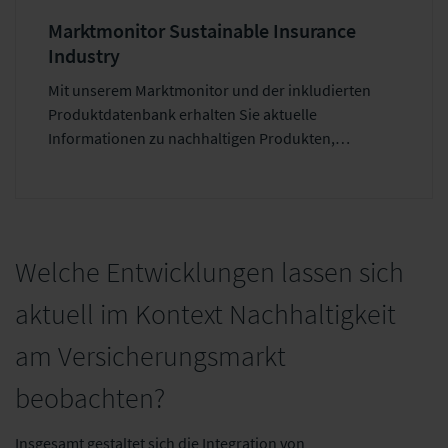
Marktmonitor Sustainable Insurance
Industry
Mit unserem Marktmonitor und der inkludierten
Produktdatenbank erhalten Sie aktuelle
Informationen zu nachhaltigen Produkten,
spannenden Kooperationen, Initiativen und
regulatorischen Rahmenbedingungen. Bleiben Sie
auf dem Laufenden und nutzen Sie die Inhalte für
Ihre Produkt- oder Unternehmensentwicklung
sowie für strategische Entscheidungen.
Welche Entwicklungen lassen sich
aktuell im Kontext Nachhaltigkeit
am Versicherungsmarkt
beobachten?
Insgesamt gestaltet sich die Integration von