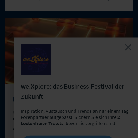
we.Xplore: das Business-Festival der
Zukunft
Arbeitstreffen
Betriebsorganisation
Inspiration, Austausch und Trends an nur einem Tag.
User Group "Betriebsorganisationen von
Forenpartner aufgepasst: Sichern Sie sich Ihre
2
Versicherungsunternehmen" – 47.
kostenfreien Tickets
, bevor sie vergriffen sind!
Arbeitstreffen