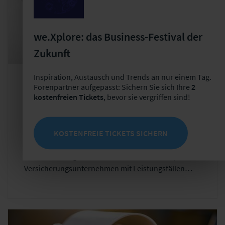
we.Xplore: das Business-Festival der
Zukunft
Inspiration, Austausch und Trends an nur einem Tag.
Forenpartner aufgepasst: Sichern Sie sich Ihre
2
Artikel
Schaden-/Leistungsmanagement
kostenfreien Tickets
, bevor sie vergriffen sind!
Die wichtigsten Entwicklungsbereiche im
Schadenmanagement
KOSTENFREIE TICKETS SICHERN
Verschiedene Trends bewegen derzeit das
Schadenmanagement und verändern die Art, wie die
Versicherungsunternehmen mit Leistungsfällen
umgehen. In dieser Einheit lernen Sie die
wichtigsten aktuellen Trendcluster kennen. Sie
wissen, welche Tätigkeitsbereiche dabei besonders
involviert sind und kennen die relevanten