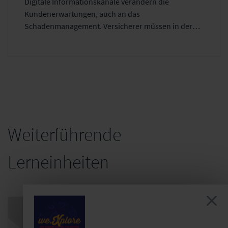
Digitale Informationskanäle verändern die
Kundenerwartungen, auch an das
Schadenmanagement. Versicherer müssen in der
Lage sein, auf diese zu reagieren, denn zu hoch ist
das Risiko für einen Wechsel aufgrund eines
schlechten Kundenerlebnisses. In dieser Lerneinheit
erfahren Sie, welche Auswirkungen insbesondere
die Arbeitswelt 4.0 in diesem Kontext hat.
Weiterführende
Lerneinheiten