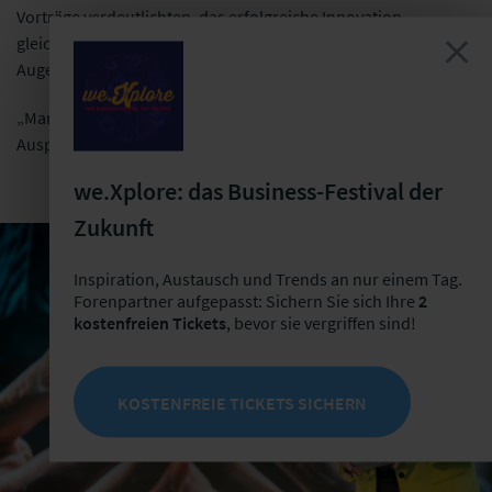
Vorträge verdeutlichten, das erfolgreiche Innovation
gleichermaßen Mut, Struktur und Zusammenarbeit auf
Augenhöhe erfordert.
„Man lernt nicht laufen durch Theorie, sondern durch
Ausprobieren, Fallen und Wiederaufstehen.“
we.Xplore: das Business-Festival der
Zukunft
Inspiration, Austausch und Trends an nur einem Tag.
Forenpartner aufgepasst: Sichern Sie sich Ihre
2
kostenfreien Tickets
, bevor sie vergriffen sind!
KOSTENFREIE TICKETS SICHERN