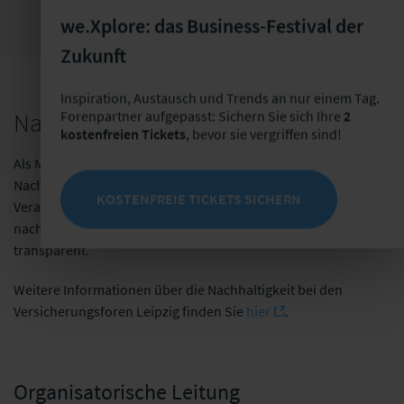
we.Xplore: das Business-Festival der
Zukunft
Inspiration, Austausch und Trends an nur einem Tag.
Forenpartner aufgepasst: Sichern Sie sich Ihre
2
Nachhaltige Veranstaltungen
kostenfreien Tickets
, bevor sie vergriffen sind!
Als Mitglied der Initiative
fairpflichtet
– dem
Nachhaltigkeitskodex der deutschsprachigen
KOSTENFREIE TICKETS SICHERN
Veranstaltungswirtschaft – folgen wir den Leitlinien für
nachhaltige Veranstaltungen und dokumentieren diese
transparent.
Weitere Informationen über die Nachhaltigkeit bei den
Versicherungsforen Leipzig finden Sie
hier
.
Organisatorische Leitung