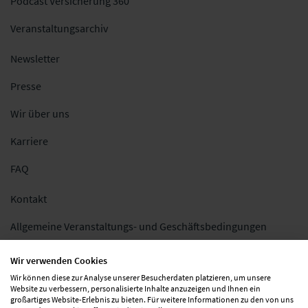
Podcast Versicherung 360
Veranstaltungsarchiv
Newsletter
Presse
Wir über uns
Karriere
FAQ
Kontakt
Allgemeine Veranstaltungs- und Geschäftsbedingungen
Impressum
Wir verwenden Cookies
Wir können diese zur Analyse unserer Besucherdaten platzieren, um unsere
Datenschutz
Website zu verbessern, personalisierte Inhalte anzuzeigen und Ihnen ein
großartiges Website-Erlebnis zu bieten. Für weitere Informationen zu den von uns