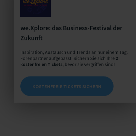
reale Kundengespräche zu trainieren.
Mit der Erstellung beliebiger Inhalte werden Trainings-
und Lernpläne abgebildet.
Ein schnelles Up-Skill bei neuen Produkten &
we.Xplore: das Business-Festival der
Prozessen sowie Training von seltenen
Zukunft
Geschäftsvorfällen und Beschwerden wird ermöglicht.
Neben der Verkürzung der Einarbeitungszeit und
Inspiration, Austausch und Trends an nur einem Tag.
Reduzierung von Trainingsaufwand wird vor allem die
Forenpartner aufgepasst: Sichern Sie sich Ihre
2
Employee-Experience gesteigert.
kostenfreien Tickets
, bevor sie vergriffen sind!
17:30
Ende des Fachprogrammes
KOSTENFREIE TICKETS SICHERN
19:00
Gemeinsames Abendessen | Ristorante
Perbacco
Tübinger Str. 41-43 | 70178 Stuttgart