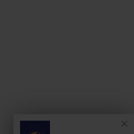
Hintergrund des Handlungsfeldes
Qualitätsmanagement
Relevanz und Stimmungsbild Qualitätsmanagement
Vorstellung der Studienergebnisse
Einblicke in Erfolgs- und Misserfolgsfaktoren
Ausblick mit dem Quality Framework
17:00
Beschwerde mit Leichtigkeit meistern
Adrian Jung
Geschäftsführer
davero dialog GmbH
Sarah Rajic
Business Development Managerin
davero dialog GmbH
Vortragsschwerpunkte:
Showcase eines 24/7 verfügbaren KI basiertem
Simulators, der Contact Center Mitarbeitenden hilft,