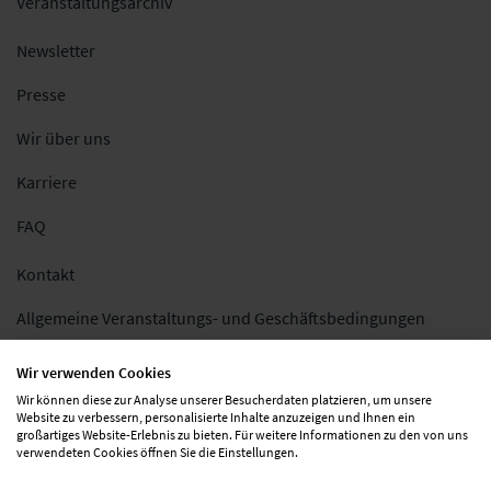
Veranstaltungsarchiv
Newsletter
Presse
Wir über uns
Karriere
FAQ
Kontakt
Allgemeine Veranstaltungs- und Geschäftsbedingungen
Impressum
Wir verwenden Cookies
Wir können diese zur Analyse unserer Besucherdaten platzieren, um unsere
Datenschutz
Website zu verbessern, personalisierte Inhalte anzuzeigen und Ihnen ein
großartiges Website-Erlebnis zu bieten. Für weitere Informationen zu den von uns
Folgen Sie uns
verwendeten Cookies öffnen Sie die Einstellungen.